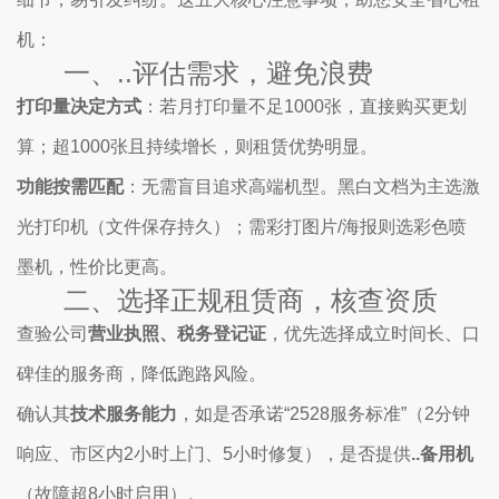
机：
一、..评估需求，避免浪费
打印量决定方式
：若月打印量不足1000张，直接购买更划
算；超1000张且持续增长，则租赁优势明显。
功能按需匹配
：无需盲目追求高端机型。黑白文档为主选激
光打印机（文件保存持久）；需彩打图片/海报则选彩色喷
墨机，性价比更高。
二、选择正规租赁商，核查资质
查验公司
营业执照、税务登记证
，优先选择成立时间长、口
碑佳的服务商，降低跑路风险。
确认其
技术服务能力
，如是否承诺“2528服务标准”（2分钟
响应、市区内2小时上门、5小时修复），是否提供
..备用机
（故障超8小时启用）。