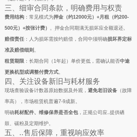
三、细审合同条款，明确费用与权责
费用结构
：常见模式为
押金（约12000元）+月租（约200-
500元）+按张计费）
。押金合同期满无损坏应全额退还。
赔偿责任
：人为损坏需按约赔偿，合同中须明确
损坏界定标
准及赔偿细则
。
租赁期限
：长期合同（1年起）单价更低，需确认能否
中途
更换机型或调整付费方式
。
四、关注设备新旧与耗材服务
现场查验设备计数器原始数据及外观，
避免老旧设备
（故障
率高），市场租赁机普遍7-9成新。
明确
耗材配件、维修保养是否全包
，正规公司应..提供硒
鼓、碳粉及定期维护。
五、..售后保障，重视响应效率