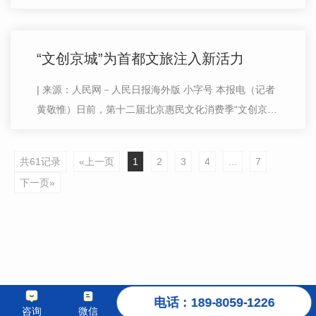
考释，读者难免觉得枯燥。翻开人民文学出版社出版的
《汉字百话》，似乎找到了…
“文创京城”为首都文旅注入新活力
| 来源：人民网－人民日报海外版 小字号 本报电（记者
黄敬惟）日前，第十二届北京惠民文化消费季“文创京
城”品牌周活动暨2024酷车..文化节在北京酷车小镇举
办。活动通过展现车文化多元魅…
共61记录
«上一页
1
2
3
4
...
7
下一页»
电话：189-8059-1226
咨询
微信