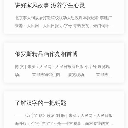
讲好家风故事 滋养学生心灵
北京李大钊故居打造馆校联动大思政课本报记者 李建广
来源：人民网－人民日报 小字号 青砖灰瓦、朱门铜环，
北京市西城区文华胡同24号的李大钊故居内，一场沉浸
式导览剧正带着观众穿越回百年前，…
俄罗斯精品画作亮相首博
博 文 | 来源：人民网－人民日报海外版 小字号 展览现
场。 首都博物馆供图 展览现场。 首都博物
馆供图 日前，“俄罗斯的心灵——俄罗斯国立特列季
亚科夫美术馆绘画作品展”…
了解汉字的一把钥匙
——《汉字百话》读后 刘 盼 | 来源：人民网－人民日报
海外版 小字号 讲汉字不是一件容易事，面对专业的文字