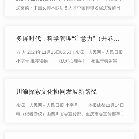
沈富麟：中国女排不缺后备人才中国排球名宿沈富麟日前
接受采访时表示，中国女排不缺后备人才，关键是要抓好
训练。年近70岁的沈富麟曾…
多屏时代，科学管理“注意力”（开卷知新）
方 方 2024年11月15日05:53 | 来源：人民网－人民日报
小字号 推荐读物 《认知心理学》：布里奇特罗宾逊
—瑞格勒、格雷戈里罗宾逊—瑞格勒著，凌春秀译；人民
邮电出版社出版。 推荐…
川渝探索文化协同发展新路径
来源：人民网－人民日报 小字号 本报成都11月14日
电（记者游仪）由四川省委宣传部、重庆市委宣传部等共
同主办的川渝共建新时代文化高地暨巴蜀文化旅游走廊推
进会13日在四川成都召开。会议…