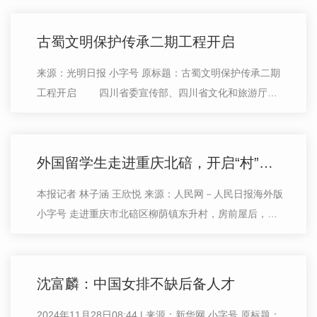
丘头、东花丘、龟山等遗址，…
古蜀文明保护传承二期工程开启
来源：光明日报 小字号 原标题：古蜀文明保护传承二期
工程开启 四川省委宣传部、四川省文化和旅游厅、
四川省文物局16日在广汉举行仪式，启动古蜀文明保护
传承二期工程。 古蜀文明…
外国留学生走进重庆北碚，开启“村”游—— “没想到中国乡村这么有魅力”
本报记者 林子涵 王欣悦 来源：人民网－人民日报海外版
小字号 走进重庆市北碚区柳荫镇东升村，房前屋后，载
有成片的黄金香柳。“大家看，这些就是黄金香柳，它的
叶片细长呈青黄色，用手搓…
沈富麟：中国女排不缺后备人才
2024年11月28日08:44 | 来源：新华网 小字号 原标题：